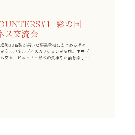
NCOUNTERS#1 彩の国
ネス交流会
総勢30名強が集いビ事業承継にまつわる様々
者を交えパネルディスカッションを実施。中央デ
談も交え、ビュッフェ形式の食事やお酒を楽しみ
た。