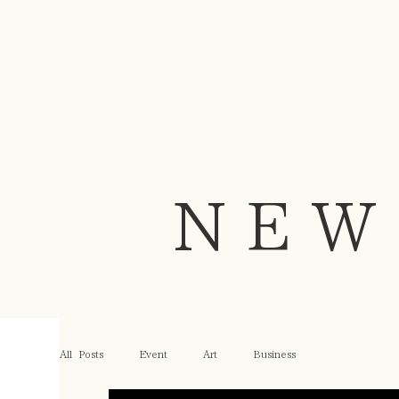
NEW
All Posts
Event
Art
Business