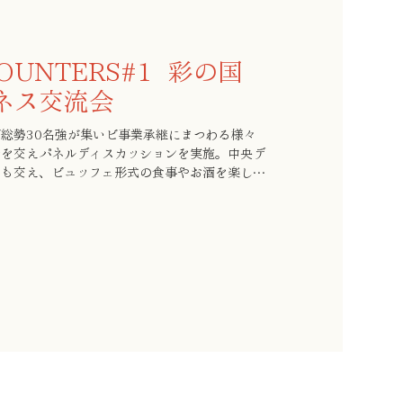
NCOUNTERS#1 彩の国
ネス交流会
総勢30名強が集いビ事業承継にまつわる様々
者を交えパネルディスカッションを実施。中央デ
談も交え、ビュッフェ形式の食事やお酒を楽しみ
た。