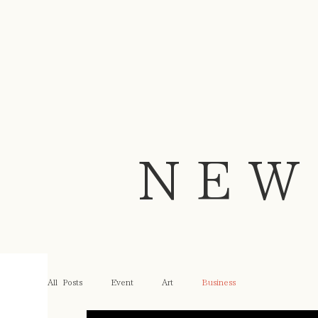
NEW
All Posts
Event
Art
Business